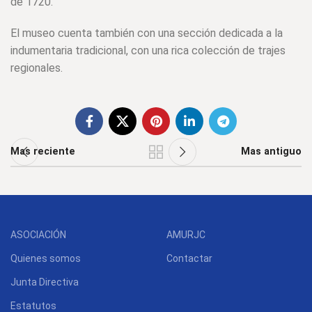
de 1720.
El museo cuenta también con una sección dedicada a la
indumentaria tradicional, con una rica colección de trajes
regionales.
Mas reciente
Mas antiguo
ASOCIACIÓN
AMURJC
Quienes somos
Contactar
Junta Directiva
Estatutos