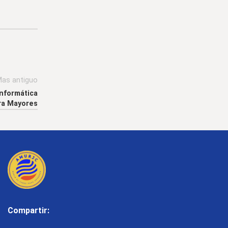
as antiguo
Informática
ra Mayores
Compartir: