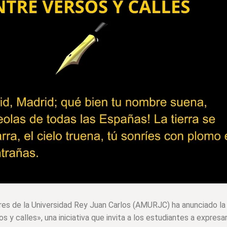
es de la Universidad Rey Juan Carlos (AMURJC) ha anunciado la
 y calles», una iniciativa que invita a los estudiantes a expresa