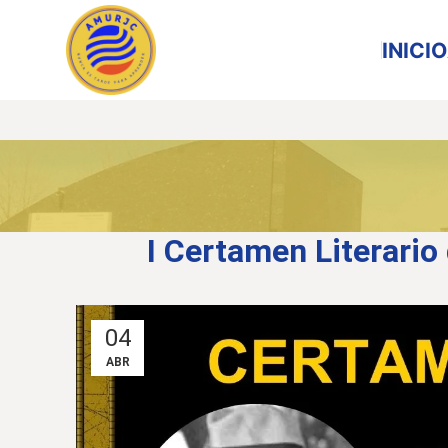
INICIO
I Certamen Literario 
04
ABR