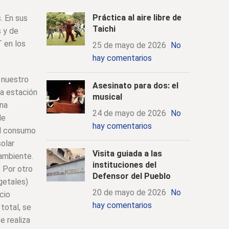
Práctica al aire libre de
. En sus
Taichi
 y de
T en los
25 de mayo de 2026
No
hay comentarios
 nuestro
Asesinato para dos: el
la estación
musical
ona
24 de mayo de 2026
No
de
hay comentarios
el consumo
olar
Visita guiada a las
 ambiente.
instituciones del
. Por otro
Defensor del Pueblo
getales)
20 de mayo de 2026
No
cio
hay comentarios
total, se
e realiza