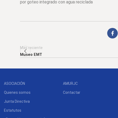
por goteo integrado con agua reciclada
Mas reciente
Museo EMT
ASOCIACIÓN
AMURJC
Quienes somos
Contactar
Junta Directiva
Estatutos