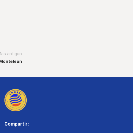
as antiguo
 Monteleón
Compartir: