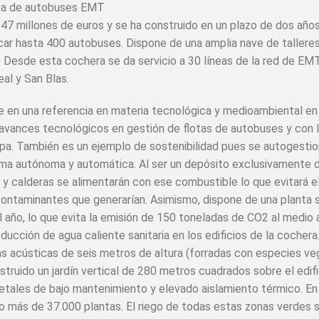
anta de autobuses EMT
47 millones de euros y se ha construido en un plazo de dos años
ar hasta 400 autobuses. Dispone de una amplia nave de talleres
 Desde esta cochera se da servicio a 30 líneas de la red de EM
eal y San Blas.
e en una referencia en materia tecnológica y medioambiental en
 avances tecnológicos en gestión de flotas de autobuses y con 
a. También es un ejemplo de sostenibilidad pues se autogesti
rma autónoma y automática. Al ser un depósito exclusivamente 
n y calderas se alimentarán con ese combustible lo que evitará 
contaminantes que generarían. Asimismo, dispone de una planta s
 año, lo que evita la emisión de 150 toneladas de CO2 al medio
oducción de agua caliente sanitaria en los edificios de la cochera
as acústicas de seis metros de altura (forradas con especies ve
ruido un jardín vertical de 280 metros cuadrados sobre el edifi
ales de bajo mantenimiento y elevado aislamiento térmico. En 
o más de 37.000 plantas. El riego de todas estas zonas verdes s