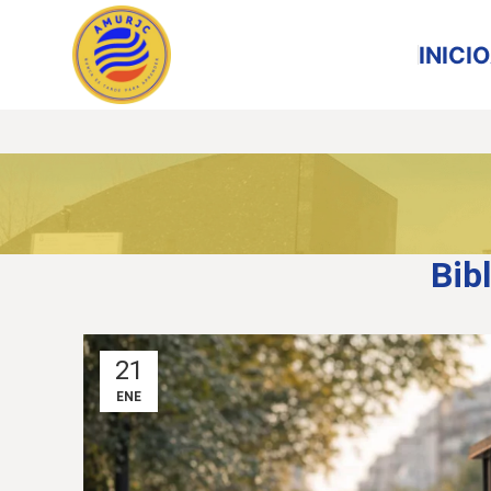
INICIO
Bib
21
ENE