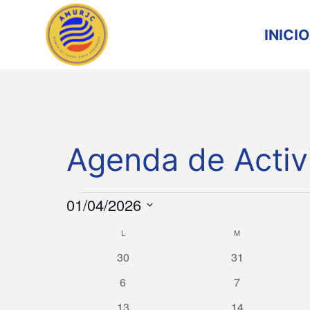
INICIO
Agenda de Activ
01/04/2026
Selecciona
L
M
Calendario
la
0
0
30
31
de
fecha.
eventos
eventos
Eventos
0
0
6
7
eventos
eventos
0
0
13
14