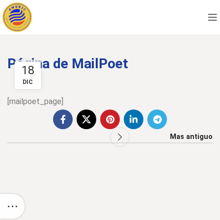
Página de MailPoet
18
DIC
[mailpoet_page]
Mas antiguo