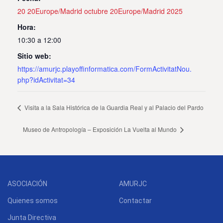
20 20Europe/Madrid octubre 20Europe/Madrid 2025
Hora:
10:30 a 12:00
Sitio web:
https://amurjc.playoffinformatica.com/FormActivitatNou.
php?idActivitat=34
Visita a la Sala Histórica de la Guardia Real y al Palacio del Pardo
Museo de Antropología – Exposición La Vuelta al Mundo
ASOCIACIÓN
AMURJC
Quienes somos
Contactar
Junta Directiva