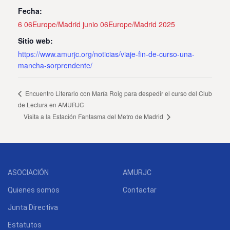
Fecha:
6 06Europe/Madrid junio 06Europe/Madrid 2025
Sitio web:
https://www.amurjc.org/noticias/viaje-fin-de-curso-una-
mancha-sorprendente/
Encuentro Literario con María Roig para despedir el curso del Club
de Lectura en AMURJC
Visita a la Estación Fantasma del Metro de Madrid
ASOCIACIÓN
AMURJC
Quienes somos
Contactar
Junta Directiva
Estatutos