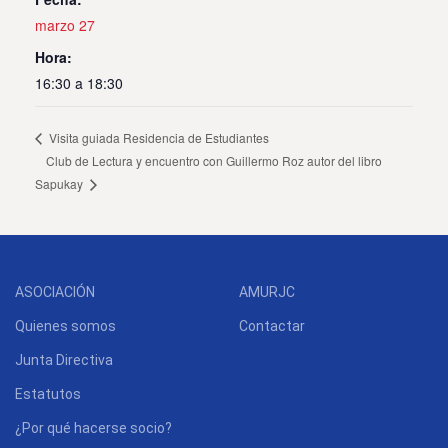
marzo 27
Hora:
16:30 a 18:30
Visita guiada Residencia de Estudiantes
Club de Lectura y encuentro con Guillermo Roz autor del libro
Sapukay
ASOCIACIÓN
AMURJC
Quienes somos
Contactar
Junta Directiva
Estatutos
¿Por qué hacerse socio?